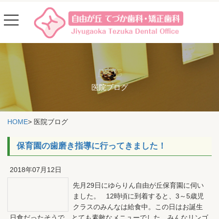
toggle
navigation
BLOG
医院ブログ
HOME
>
医院ブログ
保育園の歯磨き指導に行ってきました！
2018年07月12日
先月29日にゆらりん自由が丘保育園に伺い
ました。 12時頃に到着すると、3～5歳児
クラスのみんなは給食中。この日はお誕生
日食だったそうで、とても素敵なメニューでした。みんなリンゴ